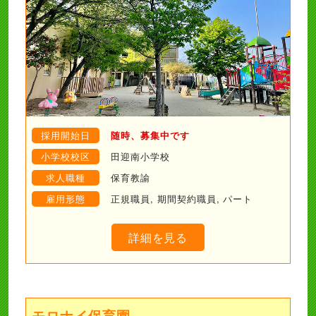
採用開始日
随時、募集中です
小学校校区
田迎南小学校
求人職種
保育教諭
雇用形態
正規職員, 期間契約職員, パート
詳細を見る
モロナイ保育園