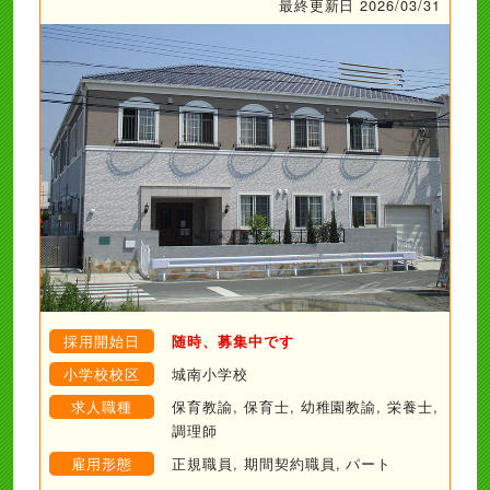
最終更新日 2026/03/31
採用開始日
随時、募集中です
小学校校区
城南小学校
求人職種
保育教諭, 保育士, 幼稚園教諭, 栄養士,
調理師
雇用形態
正規職員, 期間契約職員, パート