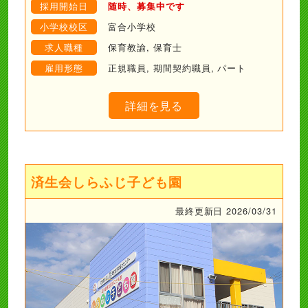
採用開始日
随時、募集中です
小学校校区
富合小学校
求人職種
保育教諭, 保育士
雇用形態
正規職員, 期間契約職員, パート
詳細を見る
済生会しらふじ子ども園
最終更新日 2026/03/31