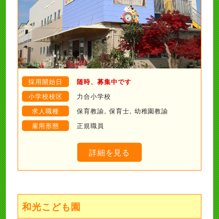
採用開始日
随時、募集中です
小学校校区
力合小学校
求人職種
保育教諭, 保育士, 幼稚園教諭
雇用形態
正規職員
詳細を見る
和光こども園