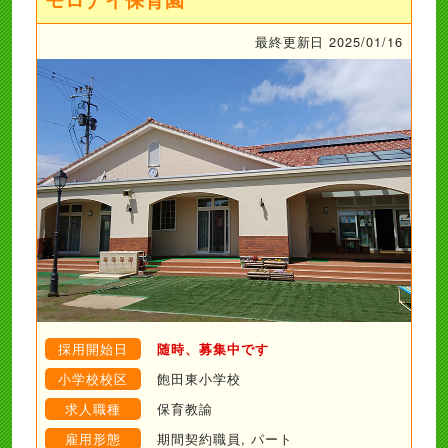
最終更新日 2025/01/16
採用開始日
随時、募集中です
小学校校区
飽田東小学校
求人職種
保育教諭
雇用形態
期間契約職員, パート