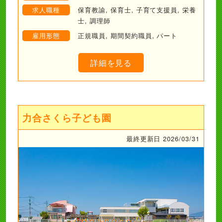
求人職種
保育教諭, 保育士, 子育て支援員, 栄養
士, 調理師
雇用形態
正規職員, 期間契約職員, パート
詳細を見る
力合さくら子ども園
最終更新日 2026/03/31