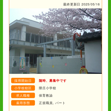
最終更新日 2025/05/16
採用開始日
随時、募集中です
小学校校区
隈庄小学校
求人職種
保育教諭
雇用形態
正規職員, パート