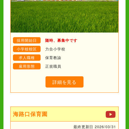
採用開始日
随時、募集中です
小学校校区
力合小学校
求人職種
保育教諭
雇用形態
正規職員
詳細を見る
海路口保育園
最終更新日 2026/03/31