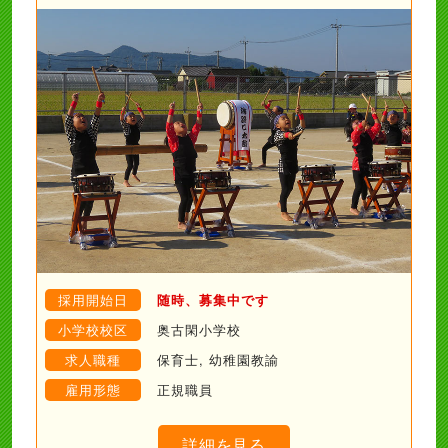
採用開始日
随時、募集中です
小学校校区
奥古閑小学校
求人職種
保育士, 幼稚園教諭
雇用形態
正規職員
詳細を見る