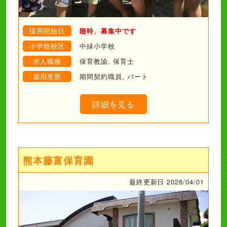
採用開始日
随時、募集中です
小学校校区
中緑小学校
求人職種
保育教諭, 保育士
雇用形態
期間契約職員, パート
詳細を見る
熊本藤富保育園
最終更新日 2026/04/01