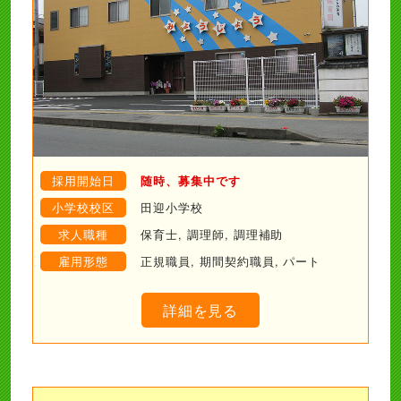
採用開始日
随時、募集中です
小学校校区
田迎小学校
求人職種
保育士, 調理師, 調理補助
雇用形態
正規職員, 期間契約職員, パート
詳細を見る