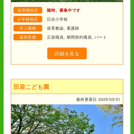
採用開始日
随時、募集中です
小学校校区
日吉小学校
求人職種
保育教諭, 看護師
雇用形態
正規職員, 期間契約職員, パート
詳細を見る
田迎こども園
最終更新日 2025/03/31