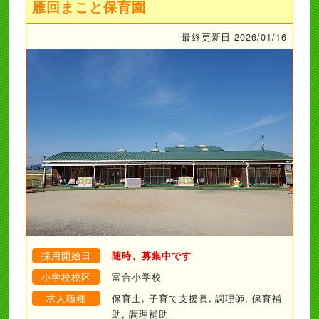
雁回まこと保育園
最終更新日 2026/01/16
採用開始日
随時、募集中です
小学校校区
富合小学校
求人職種
保育士, 子育て支援員, 調理師, 保育補
助, 調理補助