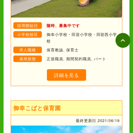
採用開始日
随時、募集中です
小学校校区
御幸小学校・田迎小学校・田迎西小学
校
求人職種
保育教諭, 保育士
雇用形態
正規職員, 期間契約職員, パート
詳細を見る
御幸こばと保育園
最終更新日 2021/06/19