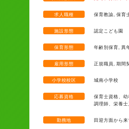
求人職種
保育教諭, 保育士
施設形態
認定こども園
保育形態
年齢別保育, 異
雇用形態
正規職員, 期間
小学校校区
城南小学校
応募資格
保育士資格、幼
調理師、栄養士
勤務地
田迎方面から来