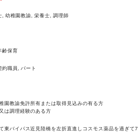
, 幼稚園教諭, 栄養士, 調理師
年齢保育
契約職員, パート
稚園教諭免許所有または取得見込みの有る方
又は調理経験のある方
て東バイパス近見陸橋を左折直進しコスモス薬品を過ぎて7