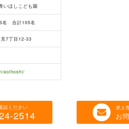
青いほしこども園
号36名 合計105名
見7丁目12-33
m/aoihoshi/
電話ください
求人
24-2514
お