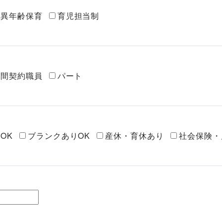
異年齢保育
育児担当制
期間契約職員
パート
OK
ブランクありOK
産休・育休あり
社会保険・