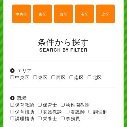
中央区
東区
西区
南区
北区
条件から探す
SEARCH BY FILTER
エリア
中央区
東区
西区
南区
北区
職種
保育教諭
保育士
幼稚園教諭
保育補助
養護教諭
看護師
調理師
調理補助
栄養士
事務員