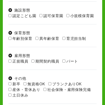
施設形態
認定こども園
認可保育園
小規模保育園
保育形態
年齢別保育
異年齢保育
育児担当制
雇用形態
正規職員
期間契約職員
パート
その他
新卒
無資格OK
ブランクありOK
産休・育休あり
社会保険・雇用保険完備
土日休み