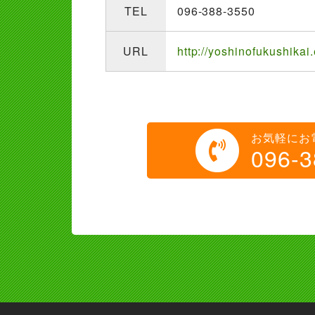
TEL
096-388-3550
URL
http://yoshinofukushikai.
お気軽にお
096-3