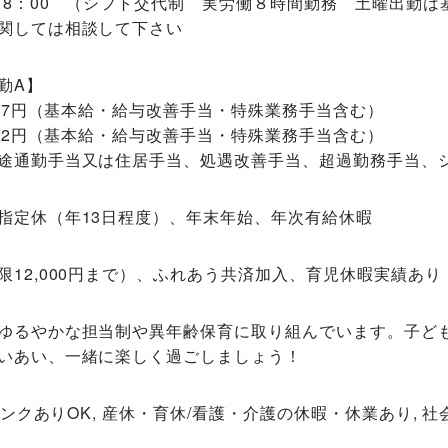
～18：00 （シフト交代制 実労働８時間勤務 土曜出勤
関しては相談して下さい
勤A】
,757円（基本給・給与改善手当・特殊業務手当含む）
,922円（基本給・給与改善手当・特殊業務手当含む）
途通勤手当又は住居手当、処遇改善手当、超過勤務手当、
指定休（年13日程度）、年末年始、年次有給休暇
限12,000円まで）、ふれあう共済加入、育児休暇実績あり
ゆるやかな担当制や異年齢保育に取り組んでいます。子ど
いあい、一緒に楽しく過ごしましょう！
ブランクありOK, 産休・育休/看護・介護の休暇・休業あり, 