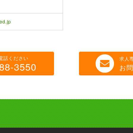
ed.jp
電話ください
求人
88-3550
お