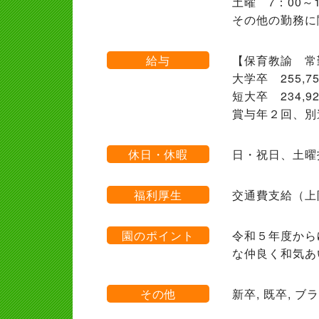
土曜 7：00
その他の勤務に
給与
【保育教諭 常
大学卒 255
短大卒 234
賞与年２回、別
休日・休暇
日・祝日、土曜
福利厚生
交通費支給（上
園のポイント
令和５年度から
な仲良く和気あ
その他
新卒, 既卒, 