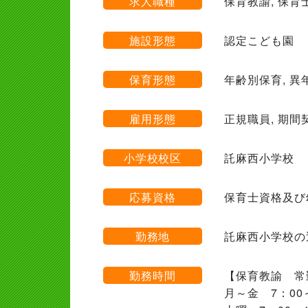
求人職種
保育教諭, 保育
施設形態
認定こども園
保育形態
年齢別保育, 異
雇用形態
正規職員, 期間
小学校校区
託麻西小学校
応募資格
保育士資格及び
勤務地
託麻西小学校の
勤務時間
【保育教諭 常
月～金 7：0