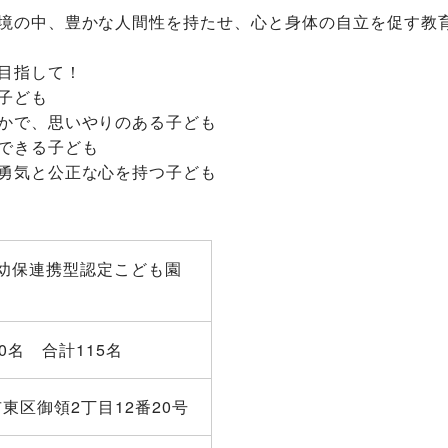
境の中、豊かな人間性を持たせ、心と身体の自立を促す教
目指して！
子ども
かで、思いやりのある子ども
できる子ども
勇気と公正な心を持つ子ども
 幼保連携型認定こども園
号40名 合計115名
本市東区御領2丁目12番20号