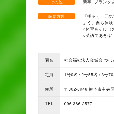
その他
新卒, ブランク
保育方針
『明るく 元気
よう、自ら体験
○体育あそび（
○英語であそぼ
園名
社会福祉法人金城会 つぼ
定員
1号0名 / 2号55名 / 3号
住所
〒862-0948 熊本市中央
TEL
096-366-2577