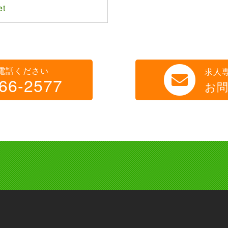
et
電話ください
求人
66-2577
お