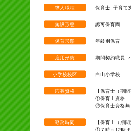
求人職種
保育士, 子育て
施設形態
認可保育園
保育形態
年齢別保育
雇用形態
期間契約職員, 
小学校校区
白山小学校
応募資格
【保育士（期間
①保育士資格
②保育士資格無
勤務時間
【保育士（期間
①７時～12時