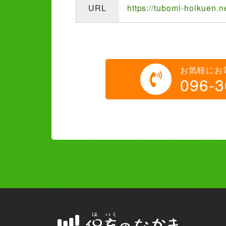
URL
https://tubomi-hoikuen.n
お気軽にお
096-3