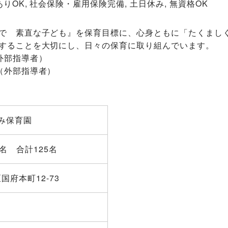
ありOK, 社会保険・雇用保険完備, 土日休み, 無資格OK
で 素直な子ども』を保育目標に、心身ともに「たくまし
することを大切にし、日々の保育に取り組んでいます。
外部指導者）
（外部指導者）
み保育園
70名 合計125名
区国府本町12-73