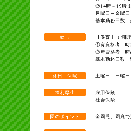
②14時～19時
月曜日～金曜日
基本勤務日数 
給与
【保育士（期間
①有資格者 時給
②無資格者 時給
基本勤務日数 
休日・休暇
土曜日 日曜日
福利厚生
雇用保険
社会保険
園のポイント
全園児、園庭で