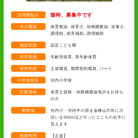
随時、募集中です
採用開始日
求人職種
保育教諭, 保育士, 幼稚園教諭, 栄養士,
調理師, 保育補助, 調理補助
施設形態
認定こども園
保育形態
年齢別保育, 異年齢保育
雇用形態
正規職員, 期間契約職員, パート
小学校校区
河内小学校
応募資格
保育士資格・幼稚園教諭免許をお持ち
の方
勤務地
河内小・河内中の前を金峰山方向に川
沿いを500mほど行ったところの右手に
見えます
勤務時間
【正規】