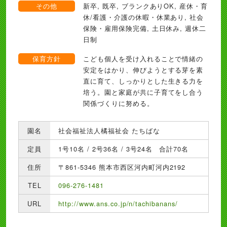
その他
新卒, 既卒, ブランクありOK, 産休・育
休/看護・介護の休暇・休業あり, 社会
保険・雇用保険完備, 土日休み, 週休二
日制
保育方針
こども個人を受け入れることで情緒の
安定をはかり、伸びようとする芽を素
直に育て、しっかりとした生きる力を
培う。園と家庭が共に子育てをし合う
関係づくりに努める。
園名
社会福祉法人橘福祉会 たちばな
定員
1号10名 / 2号36名 / 3号24名 合計70名
住所
〒861-5346 熊本市西区河内町河内2192
TEL
096-276-1481
URL
http://www.ans.co.jp/n/tachibanans/