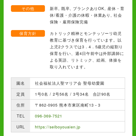
その他
新卒, 既卒, ブランクありOK, 産休・育
休/看護・介護の休暇・休業あり, 社会
保険・雇用保険完備
保育方針
カトリック精神とモンテッソーリ幼児
教育に基づき保育を行っています。以
上児2クラスでは3．4．5歳児の縦割り
保育を行い、週4日午前中は外部講師に
よる英語、リトミック、絵画、体操を
取り入れています。
園名
社会福祉法人聖マリア会 聖母幼愛園
定員
1号0名 / 2号56名 / 3号34名 合計90名
住所
〒862-0905 熊本市東区南町13－3
TEL
096-369-7521
URL
https://seiboyouaien.jp