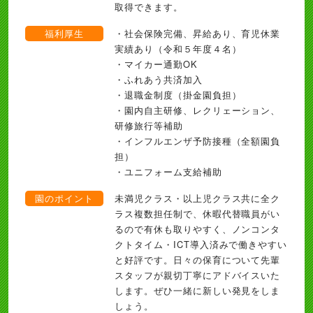
取得できます。
福利厚生
・社会保険完備、昇給あり、育児休業
実績あり（令和５年度４名）
・マイカー通勤OK
・ふれあう共済加入
・退職金制度（掛金園負担）
・園内自主研修、レクリェーション、
研修旅行等補助
・インフルエンザ予防接種（全額園負
担）
・ユニフォーム支給補助
園のポイント
未満児クラス・以上児クラス共に全ク
ラス複数担任制で、休暇代替職員がい
るので有休も取りやすく、ノンコンタ
クトタイム・ICT導入済みで働きやすい
と好評です。日々の保育について先輩
スタッフが親切丁寧にアドバイスいた
します。ぜひ一緒に新しい発見をしま
しょう。