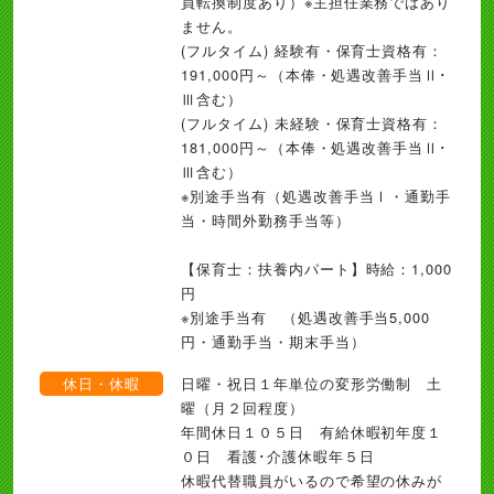
員転換制度あり）※主担任業務ではあり
ません。
(フルタイム) 経験有・保育士資格有：
191,000円～（本俸・処遇改善手当Ⅱ･
Ⅲ含む）
(フルタイム) 未経験・保育士資格有：
181,000円～（本俸・処遇改善手当Ⅱ･
Ⅲ含む）
※別途手当有（処遇改善手当Ⅰ・通勤手
当・時間外勤務手当等）
【保育士：扶養内パート】時給：1,000
円
※別途手当有 （処遇改善手当5,000
円・通勤手当・期末手当）
休日・休暇
日曜・祝日１年単位の変形労働制 土
曜（月２回程度）
年間休日１０５日 有給休暇初年度１
０日 看護･介護休暇年５日
休暇代替職員がいるので希望の休みが