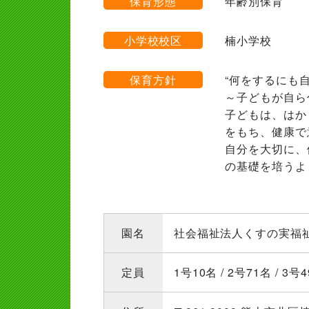
保育形態
年齢別保育
小学校校区
楠小学校
保育方針
“何をするにも
～子どもが自ら
子どもは、はか
をもち、健康で
自分を大切に、
の基礎を培うよ
園名
社会福祉法人くすの実福
定員
1号10名 / 2号71名 / 3