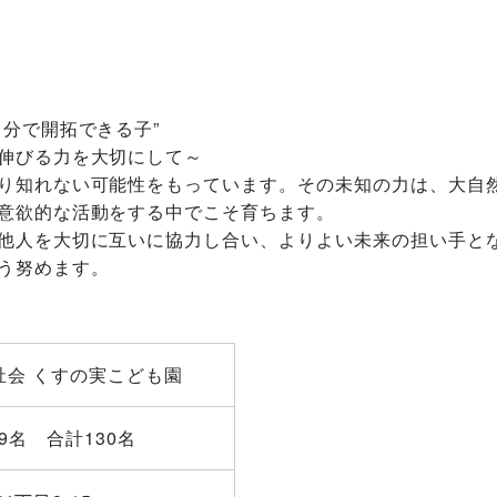
自分で開拓できる子”
伸びる力を大切にして～
り知れない可能性をもっています。その未知の力は、大自
意欲的な活動をする中でこそ育ちます。
他人を大切に互いに協力し合い、よりよい未来の担い手と
う努めます。
祉会 くすの実こども園
号49名 合計130名