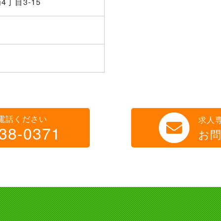
4丁目3-15
電話ください
求人
38-0371
お