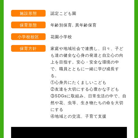
施設形態
認定こども園
保育形態
年齢別保育, 異年齢保育
小学校校区
花園小学校
保育方針
家庭や地域社会で連携し、日々、子ど
も達の健全な心身の発達と自立心の向
上を目指す。安心・安全な環境の中
で、職員とともに一緒に学び成長す
る。
①心身共にたくましいこども
②友達を大切にする心豊かな子ども
③SDGsに取組み、日常生活の中で、自
然や花、虫等、生き物たちの命を大切
にする
④地域との交流、子育て支援