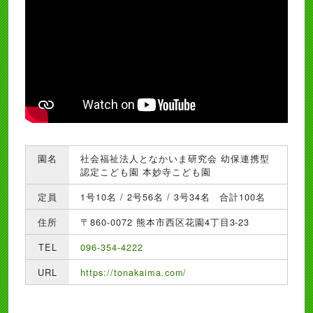
園名
社会福祉法人となかいま研究会 幼保連携型
認定こども園 本妙寺こども園
定員
1号10名 / 2号56名 / 3号34名 合計100名
住所
〒860-0072 熊本市西区花園4丁目3-23
TEL
096-354-4222
URL
https://tonakaima.com/